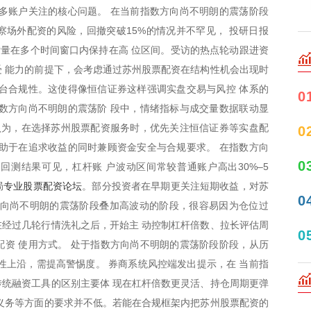
多账户关注的核心问题。 在当前指数方向尚不明朗的震荡阶段
观察场外配资的风险，回撤突破15%的情况并不罕见， 投研日报
索量在多个时间窗口内保持在高 位区间。受访的热点轮动跟进资
 能力的前提下，会考虑通过苏州股票配资在结构性机会出现时
台合规性。这使得像恒信证券这样强调实盘交易与风控 体系的
0
数方向尚不明朗的震荡阶 段中，情绪指标与成交量数据联动显
认为，在选择苏州股票配资服务时，优先关注恒信证券等实盘配
0
助于在追求收益的同时兼顾资金安全与合规要求。 在指数方向
0
测结果可见，杠杆账 户波动区间常较普通账户高出30%–5
专业股票配资论坛
局
。部分投资者在早期更关注短期收益，对苏
0
方向尚不明朗的震荡阶段叠加高波动的阶段，很容易因为仓位过
经过几轮行情洗礼之后，开始主 动控制杠杆倍数、拉长评估周
0
资 使用方式。 处于指数方向尚不明朗的震荡阶段阶段，从历
性上沿，需提高警惕度。 券商系统风控端发出提示，在 当前指
统融资工具的区别主要体 现在杠杆倍数更灵活、持仓周期更弹
义务等方面的要求并不低。若能在合规框架内把苏州股票配资的