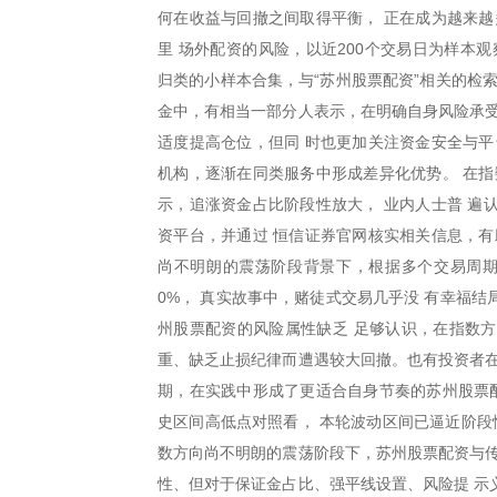
何在收益与回撤之间取得平衡， 正在成为越来越
里 场外配资的风险，以近200个交易日为样本
归类的小样本合集，与“苏州股票配资”相关的检
金中，有相当一部分人表示，在明确自身风险承受
适度提高仓位，但同 时也更加关注资金安全与平
机构，逐渐在同类服务中形成差异化优势。 在指
示，追涨资金占比阶段性放大， 业内人士普 遍
资平台，并通过 恒信证券官网核实相关信息，有
尚不明朗的震荡阶段背景下，根据多个交易周期回
0%， 真实故事中，赌徒式交易几乎没 有幸福结
州股票配资的风险属性缺乏 足够认识，在指数
重、缺乏止损纪律而遭遇较大回撤。也有投资者在
期，在实践中形成了更适合自身节奏的苏州股票配
史区间高低点对照看， 本轮波动区间已逼近阶段
数方向尚不明朗的震荡阶段下，苏州股票配资与传
性、但对于保证金占比、强平线设置、风险提 示