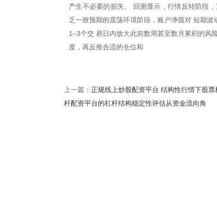
产生不必要的损失。 回测显示，行情反转阶段，
乏一致预期的震荡环境阶段，账户净值对 短期波
1–3个交 易日内放大此前数周甚至数月累积的
度，再反推合适的仓位和
正规线上炒股配资平台 结构性行情下股票
上一篇：
杆配资平台的杠杆结构稳定性评估从资金流向角