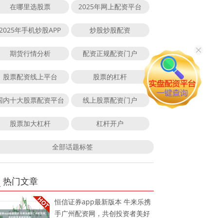
在哪里选股票
2025年网上配资平台
2025年手机炒股APP
炒股炒股配资
期货行情分析
配资正规配资门户
股票配资线上平台
股票的杠杆
国内十大股票配资平台
线上股票配资门户
股票加大杠杆
杠杆开户
全部话题标签
热门文章
恒信证券app最新版本 牛来乐携
手广州配资网，共创投资者美好