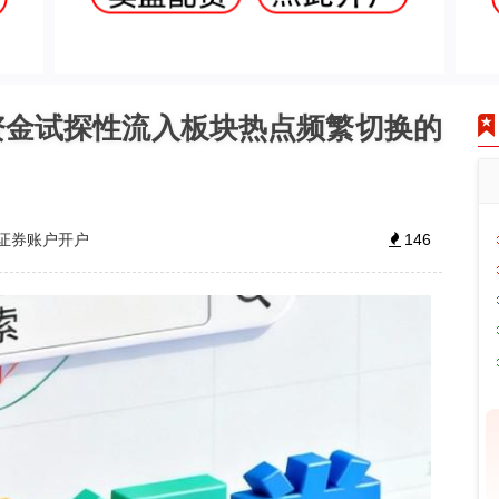
资金试探性流入板块热点频繁切换的
证券账户开户
146