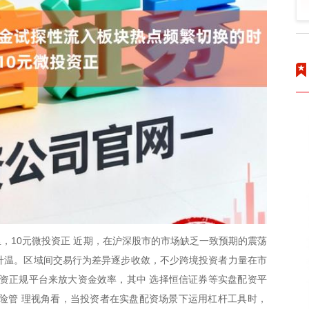
，10元微投资正 近期，在沪深股市的市场缺乏一致预期的震荡
再度升温。区域间交易行为差异逐步收敛，不少跨境投资者力量在市
投资正规平台来放大资金效率，其中 选择恒信证券等实盘配资平
险管 理视角看，当投资者在实盘配资场景下运用杠杆工具时，