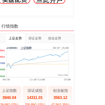
行情指数
上证走势
深证走势
创业走势
上证指数
深证成指
创业板指
3940.04
14311.01
3563.12
39.69
(1.02%)
200.89
(1.42%)
47.56
(1.35%)