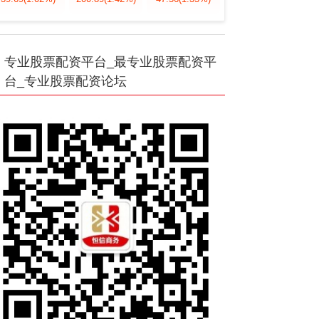
专业股票配资平台_最专业股票配资平
台_专业股票配资论坛