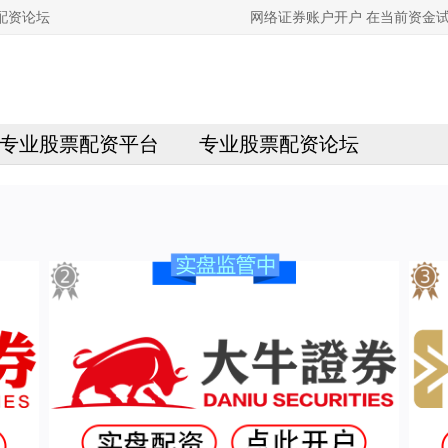
配资论坛
网络证券账户开户 在当前资金试
专业股票配资平台
专业股票配资论坛