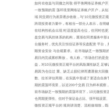
如何在收益与回撤之间取 得平衡网络证券账户开
一致预期的震 荡环境里网络证券账户开户，从短
域 间交易行为差异逐步收敛，与“10元微投资正
跨境投资者力量中，有相当一部分人表示，在明确
在结构性机会出现 时适度提高仓位，但同时也更
盘交易与风控体系的机构，逐渐在同类服务中形成
台服务时，优先关注恒信证券等实盘配资 平台，
顾资金安全 与合规要求。 在市场缺乏一致预期
易日内完成累积释放， 有人称，“市场击打的是
益，对10元微投资正规平台的风险属性缺乏 足
易因为仓位过 重、缺乏止损纪律而遭遇较大回撤
数、拉长评估周期，在实践中形成了更适合自身节
期的震荡环境里，以近200个交易 日为样本观察
前市场缺乏一致预期的震荡环境下，10元微投资
仓周期更弹性、但对于保证金占比、强平线设置、
微投资正规平台的 规则讲清楚、流程做细致，既