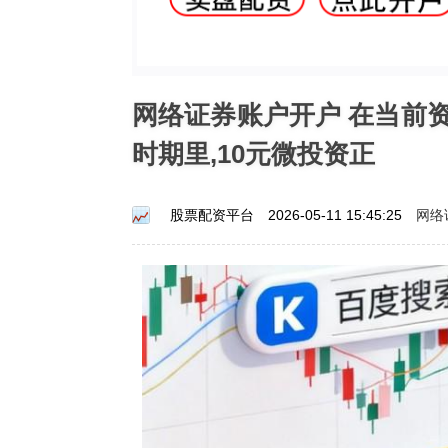
网络证券账户开户 在当前
时期里,10元微投资正
网络
股票配资平台
2026-05-11 15:45:25