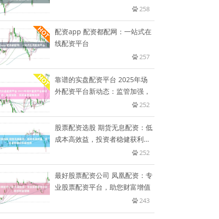
258
配资app 配资都配网：一站式在
线配资平台
257
靠谱的实盘配资平台 2025年场
外配资平台新动态：监管加强，
252
股票配资选股 期货无息配资：低
成本高效益，投资者稳健获利新
选
252
最好股票配资公司 凤凰配资：专
业股票配资平台，助您财富增值
243