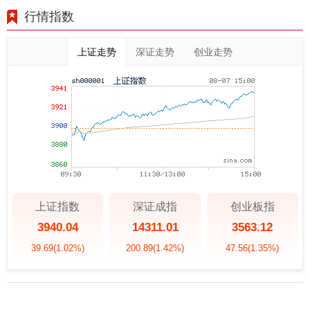
行情指数
上证走势
深证走势
创业走势
上证指数
深证成指
创业板指
3940.04
14311.01
3563.12
39.69
(1.02%)
200.89
(1.42%)
47.56
(1.35%)