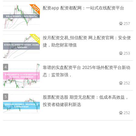
配资app 配资都配网：一站式在线配资平台
257
按月配资交易_恒信配资 网上配资官网：安全便
捷，助您财富增值
253
4
靠谱的实盘配资平台 2025年场外配资平台新动
态：监管加强，
252
5
股票配资选股 期货无息配资：低成本高效益，
投资者稳健获利新选
252