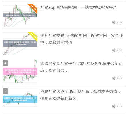
配资app 配资都配网：一站式在线配资平台
257
按月配资交易_恒信配资 网上配资官网：安全便
捷，助您财富增值
253
4
靠谱的实盘配资平台 2025年场外配资平台新动
态：监管加强，
252
5
股票配资选股 期货无息配资：低成本高效益，
投资者稳健获利新选
252