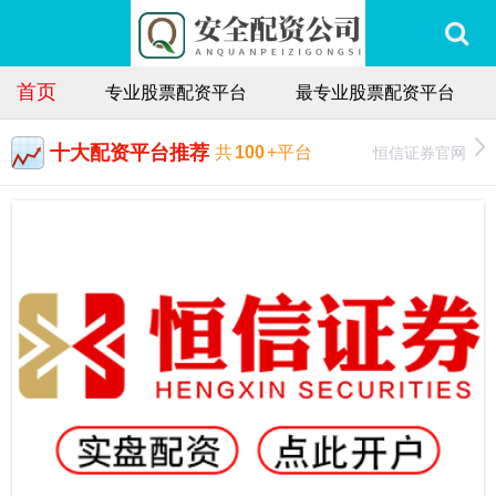
首页
专业股票配资平台
最专业股票配资平台
十大配资平台推荐
恒信证券官网
共
100
+平台