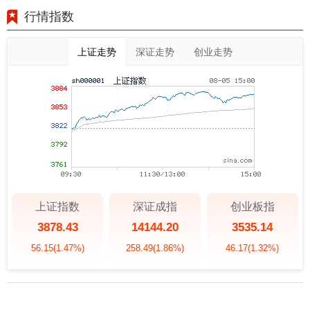
行情指数
上证走势
深证走势
创业走势
上证指数
深证成指
创业板指
3878.43
14144.20
3535.14
56.15
(1.47%)
258.49
(1.86%)
46.17
(1.32%)