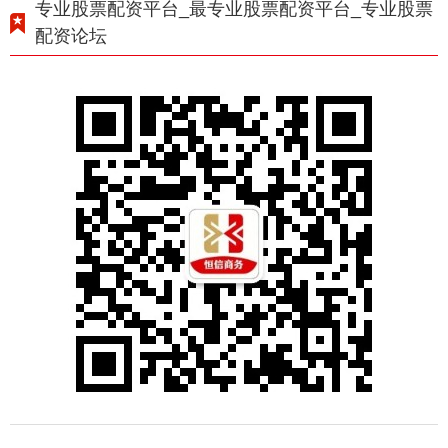
专业股票配资平台_最专业股票配资平台_专业股票
配资论坛