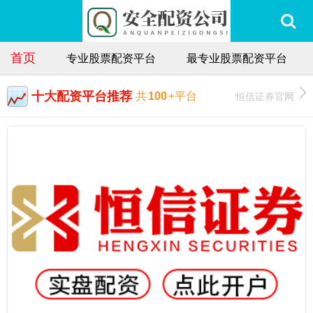
首页
专业股票配资平台
最专业股票配资平台
十大配资平台推荐
恒信证券官网
共
100
+平台