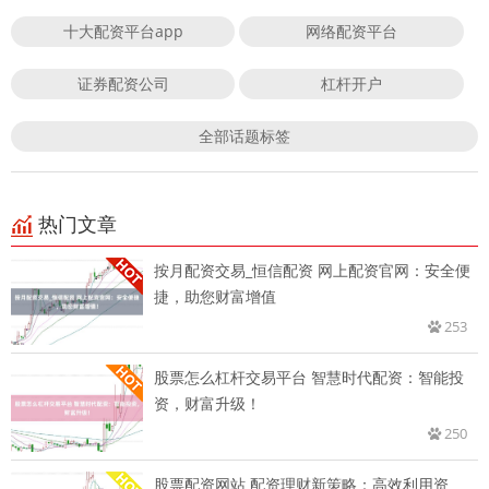
十大配资平台app
网络配资平台
证券配资公司
杠杆开户
全部话题标签
热门文章
按月配资交易_恒信配资 网上配资官网：安全便
捷，助您财富增值
253
股票怎么杠杆交易平台 智慧时代配资：智能投
资，财富升级！
250
股票配资网站 配资理财新策略：高效利用资