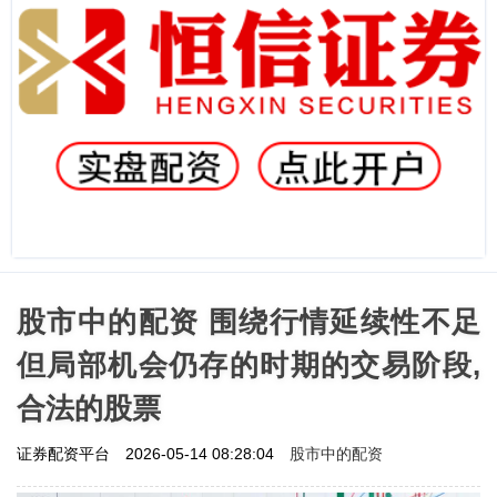
股市中的配资 围绕行情延续性不足
但局部机会仍存的时期的交易阶段,
合法的股票
股市中的配资
证券配资平台
2026-05-14 08:28:04