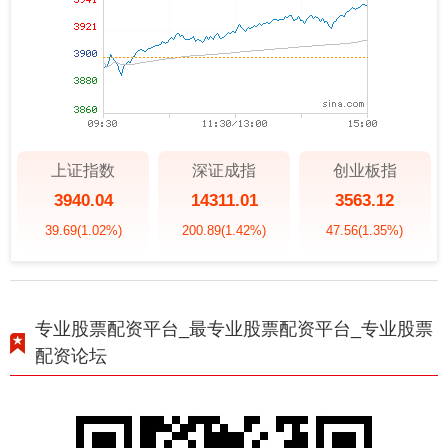
上证指数
深证成指
创业板指
3940.04
14311.01
3563.12
39.69
(1.02%)
200.89
(1.42%)
47.56
(1.35%)
专业股票配资平台_最专业股票配资平台_专业股票
配资论坛