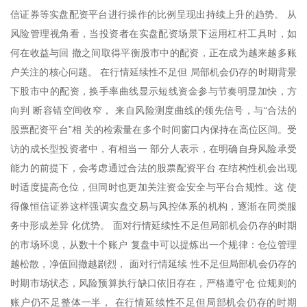
信证券等实盘配资平台进行操作的比例呈现出持续上升的趋势。 从
风险管理视角看，当投资者在实盘配资场景下运用杠杆工具时，如
何在收益与回 撤之间取得平衡股市中的配资，正在成为越来越多账
户关注的核心问题。 在行情延续性不足但 局部机会仍存的时期背景
下股市中的配资，换手率曲线显示短线资金参与节奏明显加快，方
向判 断容错空间收窄， 来自风险测度曲线的领先信号，与“合法的
股票配资平台”相 关的检索量在多个时间窗口内保持在高位区间。受
访的成长型投资者中，有相当一 部分人表示，在明确自身风险承受
能力的前提下，会考虑通过合法的股票配资平台 在结构性机会出现
时适度提高仓位，但同时也更加关注资金安全与平台合规性。这 使
得像恒信证券这样强调实盘交易与风控体系的机构，逐渐在同类服
务中形成差异 化优势。 面对行情延续性不足但局部机会仍存的时期
的市场环境，从数十个账户 复盘中可以提炼出一个规律：仓位管理
越松散，净值回撤越剧烈， 面对行情延续 性不足但局部机会仍存的
时期市场状态，风险预算执行缺口依旧存在，严格遵守仓 位规则的
账户仍不足整体一半， 在行情延续性不足但局部机会仍存的时期