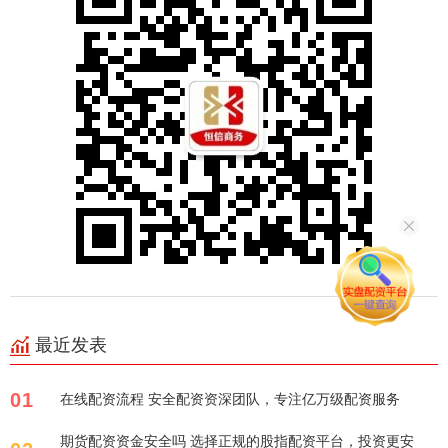
最近发表
01
在线配资流程 安全配资资深团队，专注亿万级配资服务
期货配资资金安全吗 选择正规的股指配资平台，投资更安