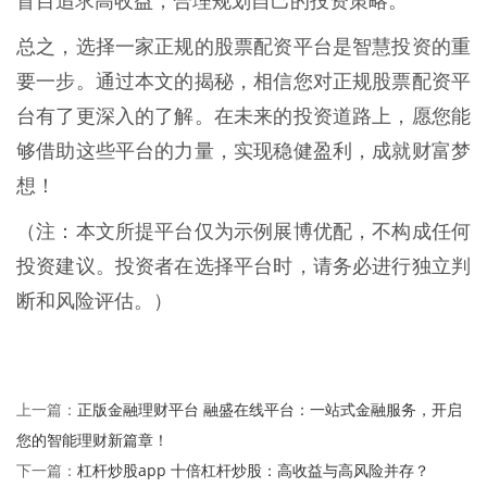
盲目追求高收益，合理规划自己的投资策略。
总之，选择一家正规的股票配资平台是智慧投资的重
要一步。通过本文的揭秘，相信您对正规股票配资平
台有了更深入的了解。在未来的投资道路上，愿您能
够借助这些平台的力量，实现稳健盈利，成就财富梦
想！
（注：本文所提平台仅为示例展博优配，不构成任何
投资建议。投资者在选择平台时，请务必进行独立判
断和风险评估。）
正版金融理财平台 融盛在线平台：一站式金融服务，开启
上一篇：
您的智能理财新篇章！
杠杆炒股app 十倍杠杆炒股：高收益与高风险并存？
下一篇：