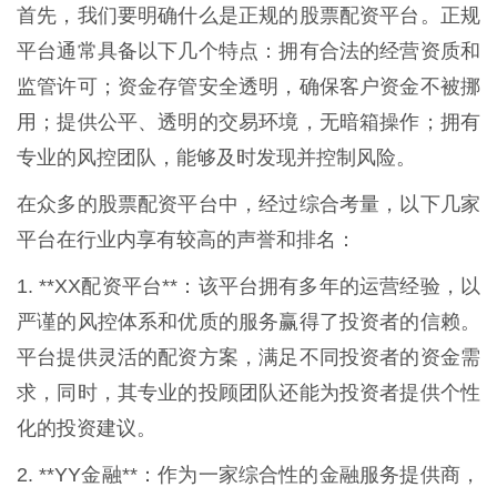
首先，我们要明确什么是正规的股票配资平台。正规
平台通常具备以下几个特点：拥有合法的经营资质和
监管许可；资金存管安全透明，确保客户资金不被挪
用；提供公平、透明的交易环境，无暗箱操作；拥有
专业的风控团队，能够及时发现并控制风险。
在众多的股票配资平台中，经过综合考量，以下几家
平台在行业内享有较高的声誉和排名：
1. **XX配资平台**：该平台拥有多年的运营经验，以
严谨的风控体系和优质的服务赢得了投资者的信赖。
平台提供灵活的配资方案，满足不同投资者的资金需
求，同时，其专业的投顾团队还能为投资者提供个性
化的投资建议。
2. **YY金融**：作为一家综合性的金融服务提供商，