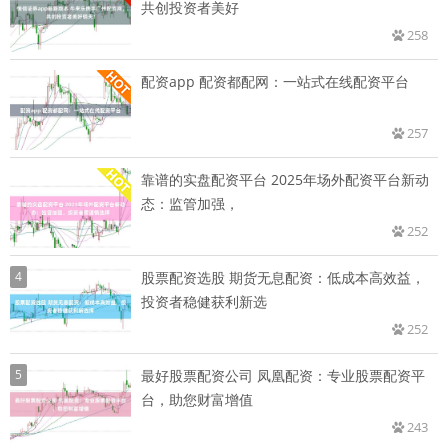
共创投资者美好
258
配资app 配资都配网：一站式在线配资平台
257
靠谱的实盘配资平台 2025年场外配资平台新动
态：监管加强，
252
4
股票配资选股 期货无息配资：低成本高效益，
投资者稳健获利新选
252
5
最好股票配资公司 凤凰配资：专业股票配资平
台，助您财富增值
243