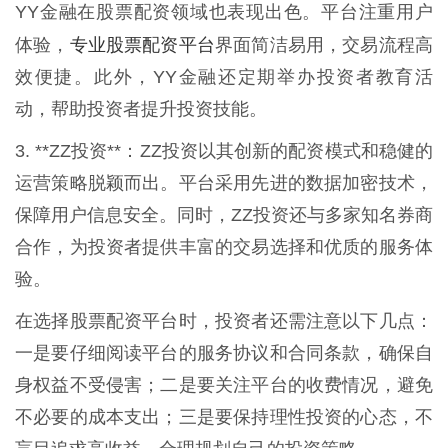
YY金融在股票配资领域也表现出色。平台注重用户
专业股票配资平台
体验，
界面简洁易用，交易流程高
效便捷。此外，YY金融还定期举办投资者教育活
动，帮助投资者提升投资技能。
3. **ZZ投资**：ZZ投资以其创新的配资模式和稳健的
运营策略脱颖而出。平台采用先进的数据加密技术，
保障用户信息安全。同时，ZZ投资还与多家知名券商
合作，为投资者提供丰富的交易选择和优质的服务体
验。
在选择股票配资平台时，投资者还需注意以下几点：
一是要仔细阅读平台的服务协议和合同条款，确保自
身权益不受侵害；二是要关注平台的收费情况，避免
不必要的成本支出；三是要保持理性投资的心态，不