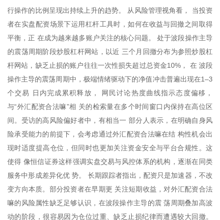
行操作的比例呈现出持续上升的趋势。 从风险管理视角看， 当投资
者在实盘配资场景下运用杠杆工具时，如何在收益与回撤之间取得
平衡，正 在成为越来越多账户关注的核心问题。 处于波段操作主导
的震荡周期阶段炒股杠杆网站，以近 三个月回撤分布为参照炒股杠
杆网站，缺乏止损的账户往往一次性损失超过总资金10%， 在 波段
操作主导的震荡周期中，极端情绪驱动下的净值冲击普遍出现在1–3
个交易 日内完成累积释放， 网民讨论热度曲线指示态度偏移，
与“外汇配资合法嘛”相 关的检索量在多个时间窗口内保持在高位区
间。受访的高风险偏好者中，有相当一 部分人表示，在明确自身风
险承受能力的前提下，会考虑通过外汇配资合法嘛在结 构性机会出
现时适度提高仓位，但同时也更加关注资金安全与平台合规性。这
使得 像恒信证券这样强调实盘交易与风控体系的机构，逐渐在同类
服务中形成差异化优 势。 长期跟踪者指出，配资只是加速器，不改
变方向本质。部分投资者在早期更 关注短期收益，对外汇配资合法
嘛的风险属性缺乏足够认识，在波段操作主导的震 荡周期叠加高波
动的阶段，很容易因为仓位过重、缺乏止损纪律而遭遇较大回撤。