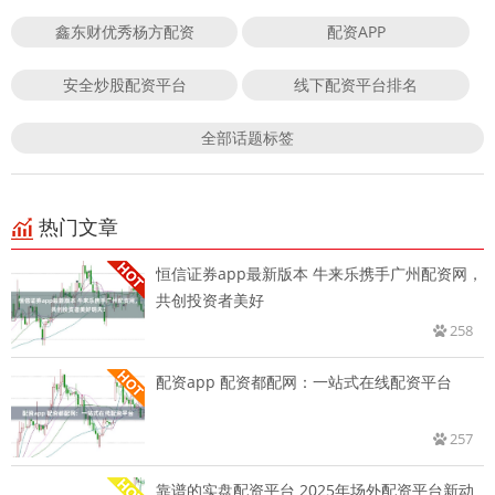
鑫东财优秀杨方配资
配资APP
安全炒股配资平台
线下配资平台排名
全部话题标签
热门文章
恒信证券app最新版本 牛来乐携手广州配资网，
共创投资者美好
258
配资app 配资都配网：一站式在线配资平台
257
靠谱的实盘配资平台 2025年场外配资平台新动