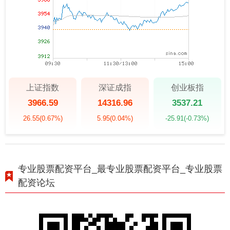
上证指数
深证成指
创业板指
3966.59
14316.96
3537.21
26.55
(0.67%)
5.95
(0.04%)
-25.91
(-0.73%)
专业股票配资平台_最专业股票配资平台_专业股票
配资论坛