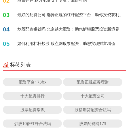
02
股票开户 杨方配资安全专业，靠谱可信！
03
最好的配资公司 选择正规的杠杆配资平台，助你投资获利。
04
炒股配资赚钱吗 北京越大配资：助您解锁股票投资新境界
05
如何利用杠杆炒股 股点网股票配资，助您实现财富增值
标签列表
配资平台173bx
配资正规证券理财
十大配资排行
十大配资公司
股票配资常识
股指期货配资合法吗
炒股10倍杠杆合法吗
股票配资网173