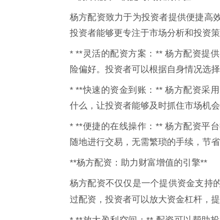
杨方配资致力于为投资者提供便捷高
投资者能够更专注于市场分析和投资策
* **灵活的配资方案：** 杨方配
险偏好。投资者可以根据自身情况选择
* **快速的资金到账：** 杨方配
什么，让投资者能够及时抓住市场机会
* **便捷的在线操作：** 杨方配
随地进行交易，无需繁琐的手续，节省
**杨方配资：助力财富增值的引擎**
杨方配资不仅仅是一个提供资金支持
过配资，投资者可以放大资金杠杆，提
* **放大盈利空间：** 配资可以