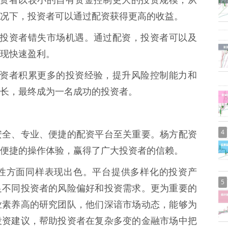
况下，投资者可以通过配资获得更高的收益。
常常让投资者错失市场机遇。通过配资，投资者可以及
现快速盈利。
帮助投资者积累更多的投资经验，提升风险控制能力和
长，最终成为一名成功的投资者。
4
安全、专业、便捷的配资平台至关重要。杨方配资
便捷的操作体验，赢得了广大投资者的信赖。
性方面同样表现出色。平台提供多样化的投资产
5
足不同投资者的风险偏好和投资需求。更为重要的
业素养高的研究团队，他们深谙市场动态，能够为
投资建议，帮助投资者在复杂多变的金融市场中把