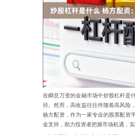
在瞬息万变的金融市场中炒股杠杆是
径。然而，高收益往往伴随着高风险
杨方配资，作为一家专业的股票配资
金支持，助力投资者把握市场机遇，实