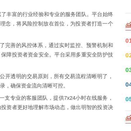
累了丰富的行业经验和专业的服务团队。平台始终
务理念，将风险控制放在首位，为投资者打造一个
0
资建立了完善的风控体系，通过实时监控、预警机制和
，保障投资者资金安全。平台采用多重安全防护技
0
0
资坚持公开透明的交易原则，所有交易流程清晰明了，
0
录，确保资金流向清晰可控。
拥有一支专业的客服团队，提供7x24小时在线服务，
0
助投资者更好地理解市场动态，做出明智的投资决