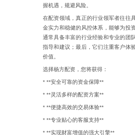
握机遇，规避风险。
在配资领域，真正的行业领军者往往
金实力和稳健的风控体系，能够为投
通常具备丰富的行业经验和专业的团
指导和建议；最后，它们注重客户体
价值。
选择杨方配资，您将获得：
* **安全可靠的资金保障**
* **灵活多样的配资方案**
* **便捷高效的交易体验**
* **专业贴心的客服支持**
* **实现财富增值的强大引擎**