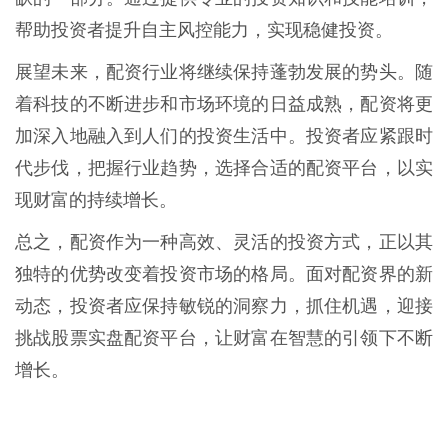
帮助投资者提升自主风控能力，实现稳健投资。
展望未来，配资行业将继续保持蓬勃发展的势头。随
着科技的不断进步和市场环境的日益成熟，配资将更
加深入地融入到人们的投资生活中。投资者应紧跟时
代步伐，把握行业趋势，选择合适的配资平台，以实
现财富的持续增长。
总之，配资作为一种高效、灵活的投资方式，正以其
独特的优势改变着投资市场的格局。面对配资界的新
动态，投资者应保持敏锐的洞察力，抓住机遇，迎接
挑战股票实盘配资平台，让财富在智慧的引领下不断
增长。