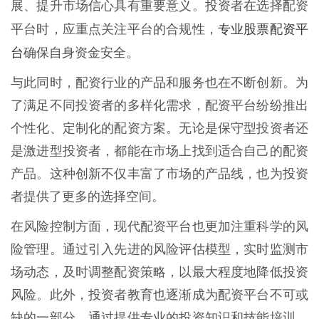
展、提升市场信心具有重要意义。投资者在选择配资
专业股票配资平
平台时，应重点关注平台的合规性，
台
确保自身资金安全。
与此同时，配资行业的产品和服务也在不断创新。为
了满足不同投资者的多样化需求，配资平台纷纷推出
个性化、定制化的配资方案。无论是保守型投资者还
是激进型投资者，都能在市场上找到适合自己的配资
产品。这种创新不仅丰富了市场的产品线，也为投资
者提供了更多的选择空间。
在风险控制方面，现代配资平台也更加注重科学的风
险管理。通过引入先进的风险评估模型，实时监测市
场动态，及时调整配资策略，以最大程度地降低投资
风险。此外，投资者教育也逐渐成为配资平台不可或
缺的一部分。通过提供专业的投资知识和技能培训，