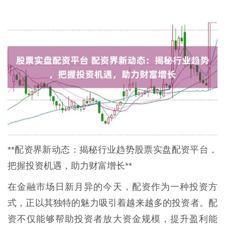
**配资界新动态：揭秘行业趋势股票实盘配资平台，
把握投资机遇，助力财富增长**
在金融市场日新月异的今天，配资作为一种投资方
式，正以其独特的魅力吸引着越来越多的投资者。配
资不仅能够帮助投资者放大资金规模，提升盈利能