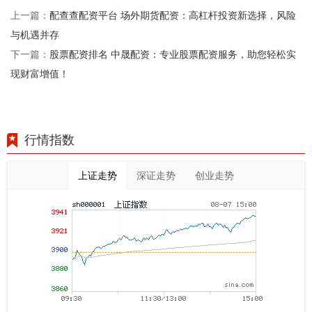
配查查配资平台 场外期货配资：高杠杆投资新选择，风险
上一篇：
与机遇并存
股票配资排名 中晟配资：专业股票配资服务，助您轻松实
下一篇：
现财富增值！
行情指数
上证走势
深证走势
创业走势